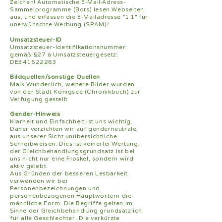
Zeichen! Automatische E-Mail-Adress-
Sammelprogramme (Bots) lesen Webseiten
aus, und erfassen die E-Mailadresse "1:1" für
unerwünschte Werbung (SPAM)
!
Umsatzsteuer-ID
Umsatzsteuer-Identifikationsnummer
gemäß §27 a Umsatzsteuergesetz:
DE341522263
Bildquellen/sonstige Quellen
Maik Wunderlich, weitere Bilder wurden
von der Stadt Königsee (Chronikbuch) zur
Verfügung gestellt
Gender-Hinweis
Klarheit und Einfachheit ist uns wichtig.
Daher verzichten wir auf genderneutrale,
aus unserer Sicht unübersichtliche
Schreibweisen. Dies ist keinerlei Wertung,
der Gleichbehandlungsgrundsatz ist bei
uns nicht nur eine Floskel, sondern wird
aktiv gelebt.
Aus Gründen der besseren Lesbarkeit
verwenden wir bei
Personenbezeichnungen und
personenbezogenen Hauptwörtern die
männliche Form. Die Begriffe gelten im
Sinne der Gleichbehandlung grundsätzlich
für alle Geschlechter. Die verkürzte