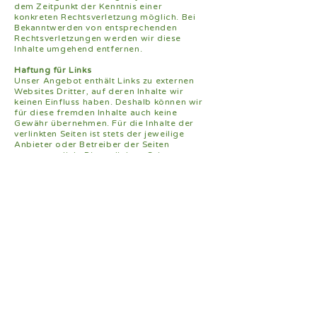
dem Zeitpunkt der Kenntnis einer
konkreten Rechtsverletzung möglich. Bei
Bekanntwerden von entsprechenden
Rechtsverletzungen werden wir diese
Inhalte umgehend entfernen.
Haftung für Links
Unser Angebot enthält Links zu externen
Websites Dritter, auf deren Inhalte wir
keinen Einfluss haben. Deshalb können wir
für diese fremden Inhalte auch keine
Gewähr übernehmen. Für die Inhalte der
verlinkten Seiten ist stets der jeweilige
Anbieter oder Betreiber der Seiten
verantwortlich. Die verlinkten Seiten
wurden zum Zeitpunkt der Verlinkung auf
mögliche Rechtsverstöße überprüft.
Rechtswidrige Inhalte waren zum
Zeitpunkt der Verlinkung nicht erkennbar.
Eine permanente inhaltliche Kontrolle der
verlinkten Seiten ist jedoch ohne konkrete
Anhaltspunkte einer Rechtsverletzung
nicht zumutbar. Bei Bekanntwerden von
Rechtsverletzungen werden wir derartige
Links umgehend entfernen. Urheberrecht
Die durch die Seitenbetreiber erstellten
Inhalte und Werke auf diesen Seiten
unterliegen dem deutschen Urheberrecht.
Die Vervielfältigung, Bearbeitung,
Verbreitung und jede Art der Verwertung