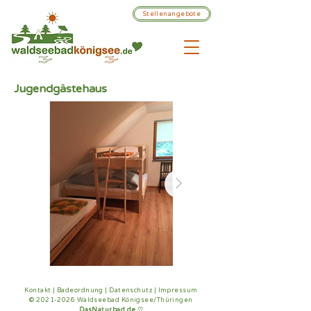
Stellenangebote
Jugendgästehaus
Kontakt
|
Badeordnung
|
Datenschutz
|
Impressum
©
2021-2026
Waldseebad Königsee/Thüringen
DasNaturbad.de
♡