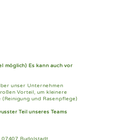
el möglich) Es kann auch vor
d über unser Unternehmen
oßen Vorteil, um kleinere
e (Reinigung und Rasenpflege)
usster Teil unseres Teams
, 07407 Rudolstadt