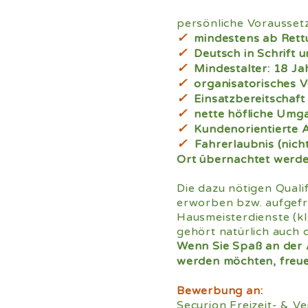
persönliche Voraussetz
✓
mindestens ab Rett
✓
Deutsch in Schrift 
✓
Mindestalter: 18 Ja
✓
organisatorisches V
✓
Einsatzbereitschaft
✓
nette höfliche Um
✓
Kundenorientierte A
✓
Fahrerlaubnis (nich
Ort übernachtet werd
Die dazu nötigen Quali
erworben bzw. aufgefr
Hausmeisterdienste (kl
gehört natürlich auch 
Wenn Sie Spaß an der 
werden möchten, freue
Bewerbung an:
Securion Freizeit- & 