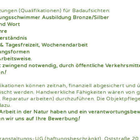
ungen (Qualifikationen) für Badaufsichten:
ungsschwimmer Ausbildung Bronze/Silber
und Wort
hre
erständnis
 & Tagesfreizeit, Wochenendarbeit
gangsformen
rbeitsweise.
t zwingend notwendig, durch öffentliche Verkehrsmitt
!
en
fikationen können zeitnah, finanziell abgesichert un
ischt werden. Handwerkliche Fähigkeiten wären von gr
. Reparatur arbeiten) durchzuführen. Die Objektpfleg
dazu.
Arbeit in der Natur haben und ein verantwortungsbew
!
n wir uns auf Ihre Bewerbung
Veranstaltungs-UG (haftungsbeschränkt), Oststraße 20